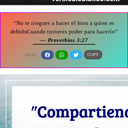
“No te niegues a hacer el bien a quien es
debidoCuando tuvieres poder para hacerlo”
— Proverbios 3:27