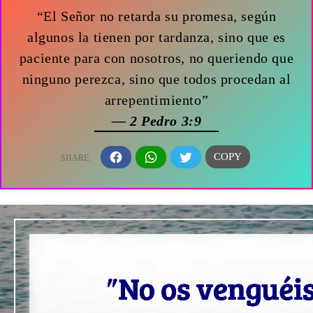
“El Señor no retarda su promesa, según
algunos la tienen por tardanza, sino que es
paciente para con nosotros, no queriendo que
ninguno perezca, sino que todos procedan al
arrepentimiento”
— 2 Pedro 3:9