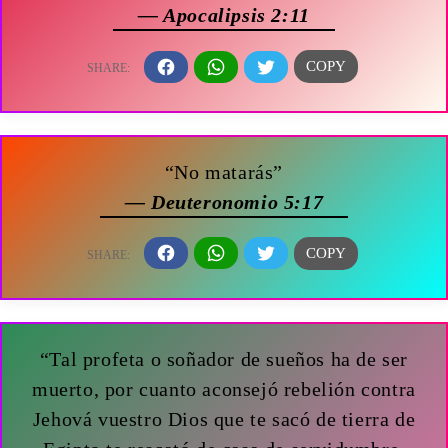
— Apocalipsis 2:11
“No matarás”
— Deuteronomio 5:17
“Tal profeta o soñador de sueños ha de ser
muerto, por cuanto aconsejó rebelión contra
Jehová vuestro Dios que te sacó de tierra de