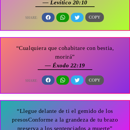
— Levítico 20:10
“Cualquiera que cohabitare con bestia,
morirá”
— Éxodo 22:19
“Llegue delante de ti el gemido de los
presosConforme a la grandeza de tu brazo
preserva a los sentenciados a muerte”