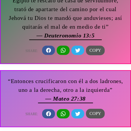
Egipto te rescató de casa de servidumbre,
trató de apartarte del camino por el cual
Jehová tu Dios te mandó que anduvieses; así
quitarás el mal de en medio de ti”
— Deuteronomio 13:5
“Entonces crucificaron con él a dos ladrones,
uno a la derecha, otro a la izquierda”
— Mateo 27:38