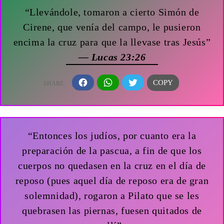
“Llevándole, tomaron a cierto Simón de
Cirene, que venía del campo, le pusieron
encima la cruz para que la llevase tras Jesús”
— Lucas 23:26
“Entonces los judíos, por cuanto era la
preparación de la pascua, a fin de que los
cuerpos no quedasen en la cruz en el día de
reposo (pues aquel día de reposo era de gran
solemnidad), rogaron a Pilato que se les
quebrasen las piernas, fuesen quitados de