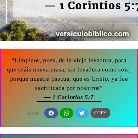
“Limpiaos, pues, de la vieja levadura, para
que seáis nueva masa, sin levadura como sois;
porque nuestra pascua, que es Cristo, ya fue
sacrificada por nosotros”
— 1 Corintios 5:7