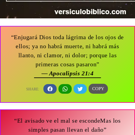
“Enjugará Dios toda lágrima de los ojos de
ellos; ya no habrá muerte, ni habrá más
llanto, ni clamor, ni dolor; porque las
primeras cosas pasaron”
— Apocalipsis 21:4
“El avisado ve el mal se escondeMas los
simples pasan llevan el daño”