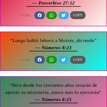
— Proverbios 27:12
“Luego habló Jehová a Moisés, diciendo”
— Números 8:23
“Pero desde los cincuenta años cesarán de
ejercer su ministerio, nunca más lo ejercerán”
— Números 8:25