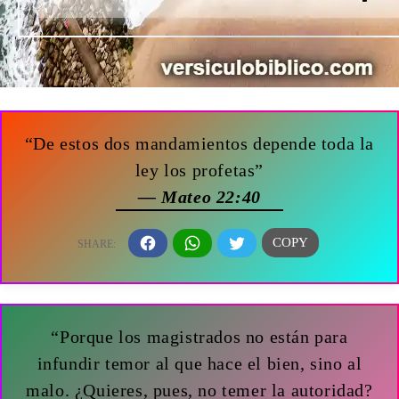
“De estos dos mandamientos depende toda la
ley los profetas”
— Mateo 22:40
“Porque los magistrados no están para
infundir temor al que hace el bien, sino al
malo. ¿Quieres, pues, no temer la autoridad?