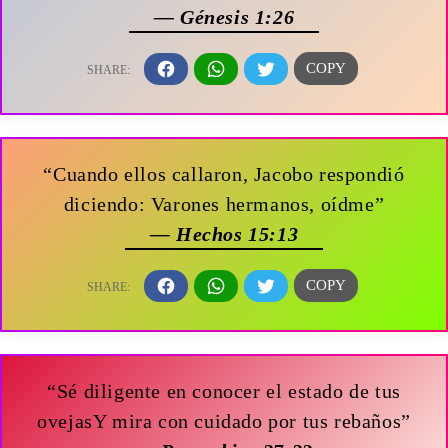
— Génesis 1:26
“Cuando ellos callaron, Jacobo respondió
diciendo: Varones hermanos, oídme”
— Hechos 15:13
“Sé diligente en conocer el estado de tus
ovejasY mira con cuidado por tus rebaños”