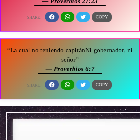
— Proverbios 27:23
“La cual no teniendo capitánNi gobernador, ni
señor”
— Proverbios 6:7