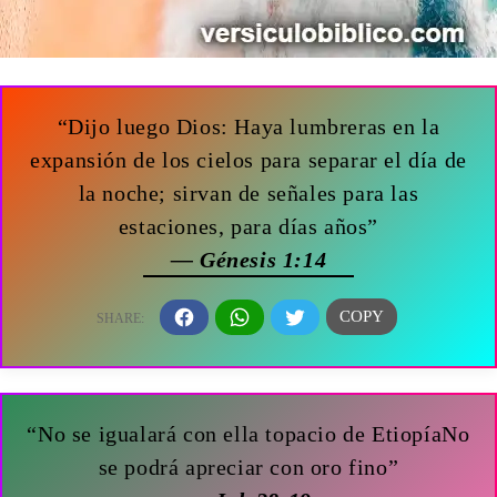
“Dijo luego Dios: Haya lumbreras en la
expansión de los cielos para separar el día de
la noche; sirvan de señales para las
estaciones, para días años”
— Génesis 1:14
“No se igualará con ella topacio de EtiopíaNo
se podrá apreciar con oro fino”