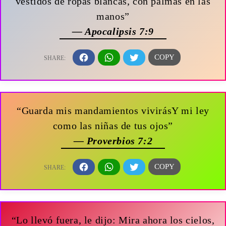
vestidos de ropas blancas, con palmas en las
manos”
— Apocalipsis 7:9
“Guarda mis mandamientos vivirásY mi ley
como las niñas de tus ojos”
— Proverbios 7:2
“Lo llevó fuera, le dijo: Mira ahora los cielos,