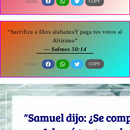
“Sacrifica a Dios alabanzaY paga tus votos al
Altísimo”
— Salmos 50:14