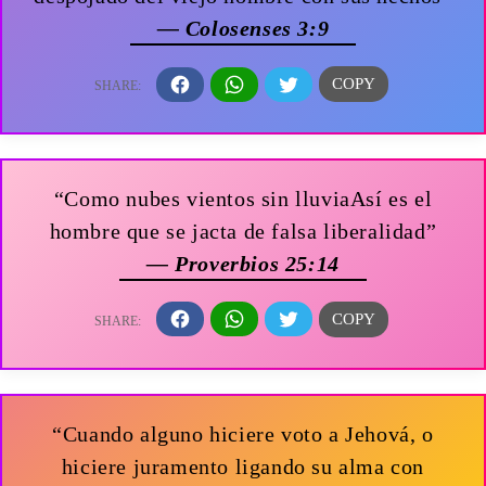
— Colosenses 3:9
“Como nubes vientos sin lluviaAsí es el
hombre que se jacta de falsa liberalidad”
— Proverbios 25:14
“Cuando alguno hiciere voto a Jehová, o
hiciere juramento ligando su alma con