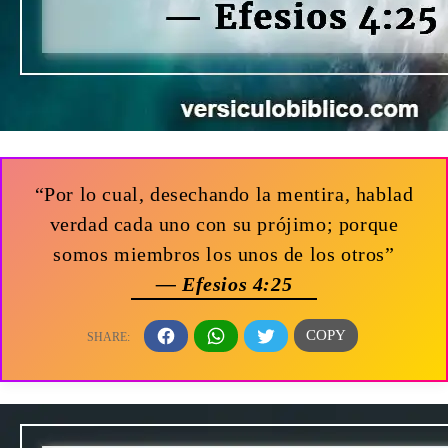
“Por lo cual, desechando la mentira, hablad
verdad cada uno con su prójimo; porque
somos miembros los unos de los otros”
— Efesios 4:25