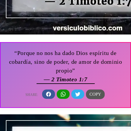
“Porque no nos ha dado Dios espíritu de
cobardía, sino de poder, de amor de dominio
propio”
— 2 Timoteo 1:7