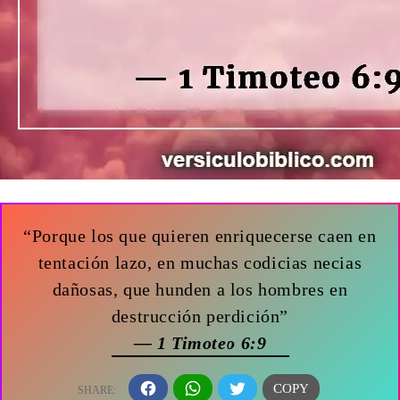
“Porque los que quieren enriquecerse caen en
tentación lazo, en muchas codicias necias
dañosas, que hunden a los hombres en
destrucción perdición”
— 1 Timoteo 6:9