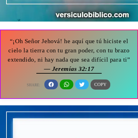
“¡Oh Señor Jehová! he aquí que tú hiciste el
cielo la tierra con tu gran poder, con tu brazo
extendido, ni hay nada que sea difícil para ti”
— Jeremías 32:17