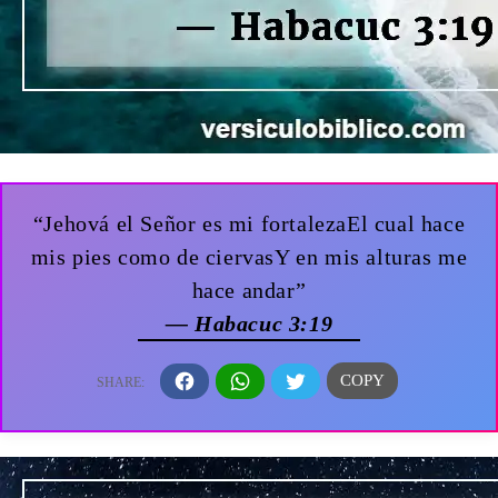
“Jehová el Señor es mi fortalezaEl cual hace
mis pies como de ciervasY en mis alturas me
hace andar”
— Habacuc 3:19