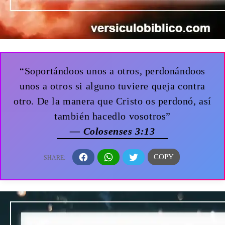
“Soportándoos unos a otros, perdonándoos
unos a otros si alguno tuviere queja contra
otro. De la manera que Cristo os perdonó, así
también hacedlo vosotros”
— Colosenses 3:13