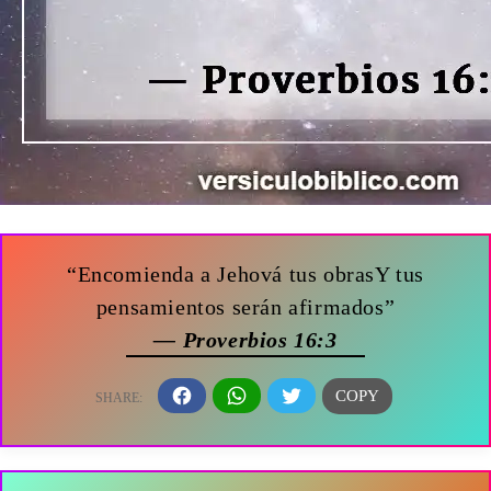
“Encomienda a Jehová tus obrasY tus
pensamientos serán afirmados”
— Proverbios 16:3