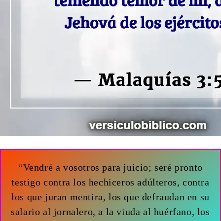
“Vendré a vosotros para juicio; seré pronto
testigo contra los hechiceros adúlteros, contra
los que juran mentira, los que defraudan en su
salario al jornalero, a la viuda al huérfano, los