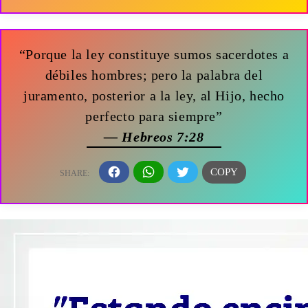
“Porque la ley constituye sumos sacerdotes a
débiles hombres; pero la palabra del
juramento, posterior a la ley, al Hijo, hecho
perfecto para siempre”
— Hebreos 7:28