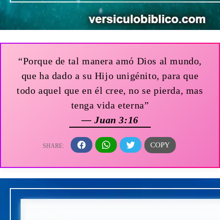
“Porque de tal manera amó Dios al mundo,
que ha dado a su Hijo unigénito, para que
todo aquel que en él cree, no se pierda, mas
tenga vida eterna”
— Juan 3:16