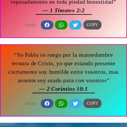
reposadamente en toda piedad honestidad”
— 1 Timoteo 2:2
“Yo Pablo os ruego por la mansedumbre
ternura de Cristo, yo que estando presente
ciertamente soy humilde entre vosotros, mas
ausente soy osado para con vosotros”
— 2 Corintios 10:1