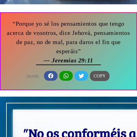
“Porque yo sé los pensamientos que tengo
acerca de vosotros, dice Jehová, pensamientos
de paz, no de mal, para daros el fin que
esperáis”
— Jeremías 29:11