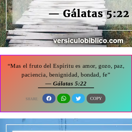
“Mas el fruto del Espíritu es amor, gozo, paz,
paciencia, benignidad, bondad, fe”
— Gálatas 5:22