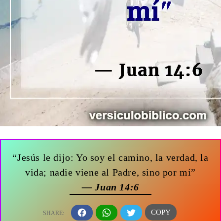
“Jesús le dijo: Yo soy el camino, la verdad, la
vida; nadie viene al Padre, sino por mí”
— Juan 14:6