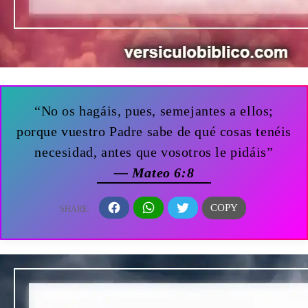
“No os hagáis, pues, semejantes a ellos;
porque vuestro Padre sabe de qué cosas tenéis
necesidad, antes que vosotros le pidáis”
— Mateo 6:8