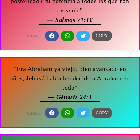
posteridadY tu potencia a todos los que han
de venir”
— Salmos 71:18
“Era Abraham ya viejo, bien avanzado en
años; Jehová había bendecido a Abraham en
todo”
— Génesis 24:1