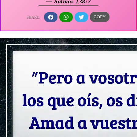
— Salmos 138:7