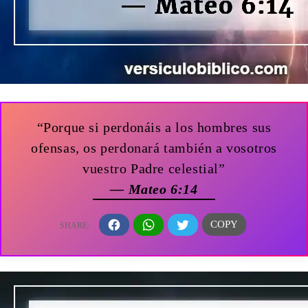
“Porque si perdonáis a los hombres sus
ofensas, os perdonará también a vosotros
vuestro Padre celestial”
— Mateo 6:14