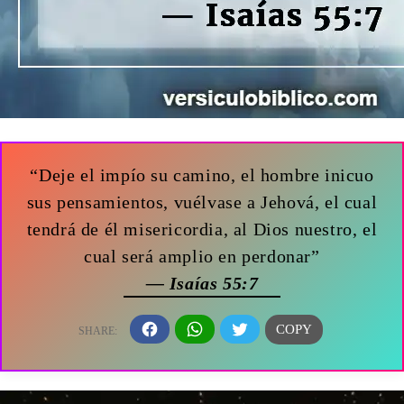
“Deje el impío su camino, el hombre inicuo
sus pensamientos, vuélvase a Jehová, el cual
tendrá de él misericordia, al Dios nuestro, el
cual será amplio en perdonar”
— Isaías 55:7