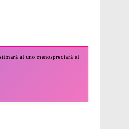
estimará al uno menospreciará al