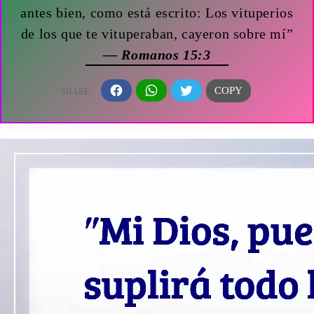
antes bien, como está escrito: Los vituperios
de los que te vituperaban, cayeron sobre mí”
— Romanos 15:3