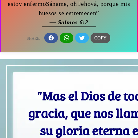
estoy enfermoSáname, oh Jehová, porque mis
huesos se estremecen”
— Salmos 6:2