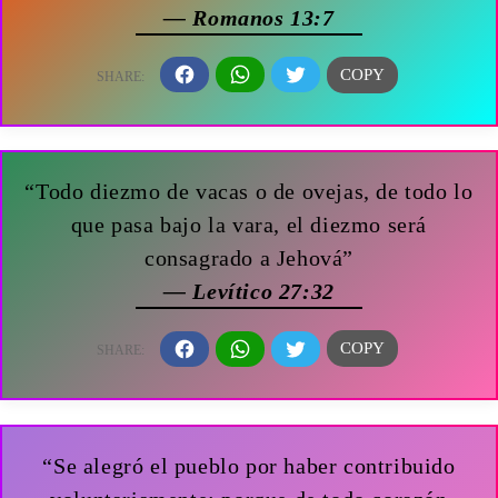
— Romanos 13:7
“Todo diezmo de vacas o de ovejas, de todo lo
que pasa bajo la vara, el diezmo será
consagrado a Jehová”
— Levítico 27:32
“Se alegró el pueblo por haber contribuido