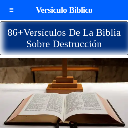
Versiculo Biblico
☰
86+Versículos De La Biblia
Sobre Destrucción