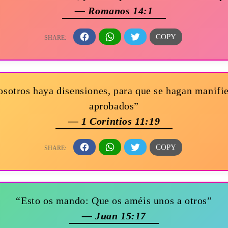
— Romanos 14:1
osotros haya disensiones, para que se hagan manifie
aprobados”
— 1 Corintios 11:19
“Esto os mando: Que os améis unos a otros”
— Juan 15:17