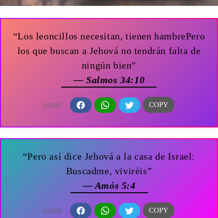
“Los leoncillos necesitan, tienen hambrePero
los que buscan a Jehová no tendrán falta de
ningún bien”
— Salmos 34:10
“Pero así dice Jehová a la casa de Israel:
Buscadme, viviréis”
— Amós 5:4