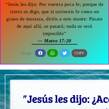
“Jesús les dijo: Por vuestra poca fe; porque de
cierto os digo, que si tuviereis fe como un
grano de mostaza, diréis a este monte: Pásate
de aquí allá, se pasará; nada os será
imposible”
— Mateo 17:20