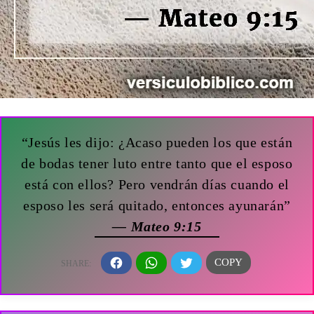
“Jesús les dijo: ¿Acaso pueden los que están
de bodas tener luto entre tanto que el esposo
está con ellos? Pero vendrán días cuando el
esposo les será quitado, entonces ayunarán”
— Mateo 9:15