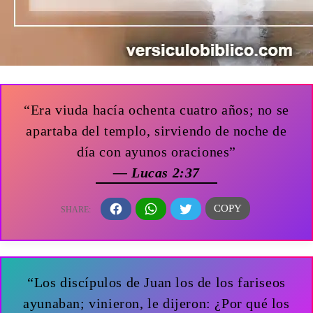
“Era viuda hacía ochenta cuatro años; no se
apartaba del templo, sirviendo de noche de
día con ayunos oraciones”
— Lucas 2:37
“Los discípulos de Juan los de los fariseos
ayunaban; vinieron, le dijeron: ¿Por qué los