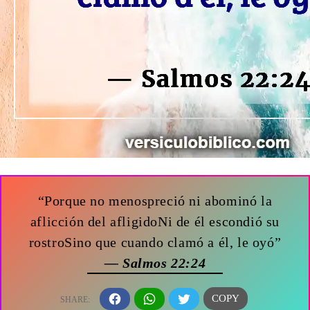
“Porque no menospreció ni abominó la
aflicción del afligidoNi de él escondió su
rostroSino que cuando clamó a él, le oyó”
— Salmos 22:24