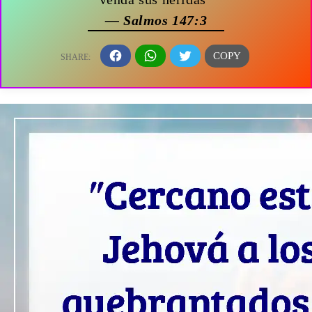
— Salmos 147:3