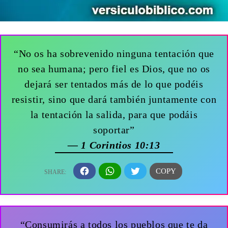
“No os ha sobrevenido ninguna tentación que
no sea humana; pero fiel es Dios, que no os
dejará ser tentados más de lo que podéis
resistir, sino que dará también juntamente con
la tentación la salida, para que podáis
soportar”
— 1 Corintios 10:13
“Consumirás a todos los pueblos que te da