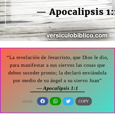
“La revelación de Jesucristo, que Dios le dio,
para manifestar a sus siervos las cosas que
deben suceder pronto; la declaró enviándola
por medio de su ángel a su siervo Juan”
— Apocalipsis 1:1