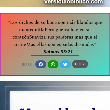
“Los dichos de su boca son más blandos que
mantequillaPero guerra hay en su
corazónSuaviza sus palabras más que el
aceiteMas ellas son espadas desnudas”
— Salmos 55:21