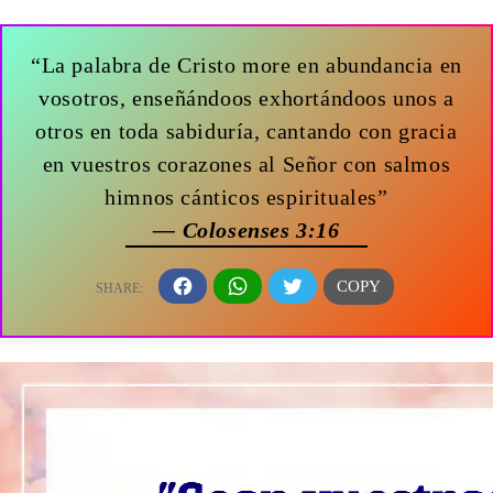
“La palabra de Cristo more en abundancia en
vosotros, enseñándoos exhortándoos unos a
otros en toda sabiduría, cantando con gracia
en vuestros corazones al Señor con salmos
himnos cánticos espirituales”
— Colosenses 3:16