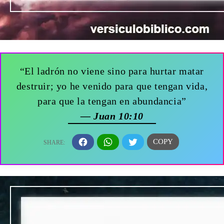
“El ladrón no viene sino para hurtar matar
destruir; yo he venido para que tengan vida,
para que la tengan en abundancia”
— Juan 10:10