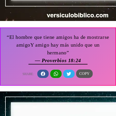
“El hombre que tiene amigos ha de mostrarse
amigoY amigo hay más unido que un
hermano”
— Proverbios 18:24