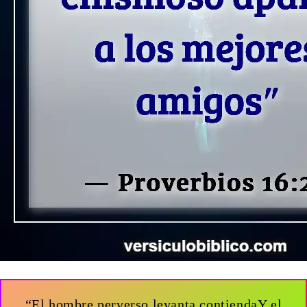
“El hombre perverso levanta contiendaY el