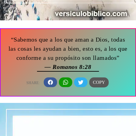
“Sabemos que a los que aman a Dios, todas
las cosas les ayudan a bien, esto es, a los que
conforme a su propósito son llamados”
— Romanos 8:28