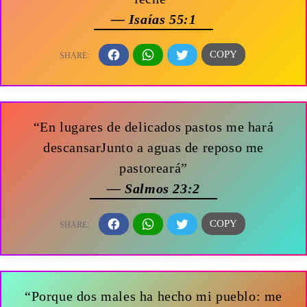
— Isaías 55:1
“En lugares de delicados pastos me hará
descansarJunto a aguas de reposo me
pastoreará”
— Salmos 23:2
“Porque dos males ha hecho mi pueblo: me