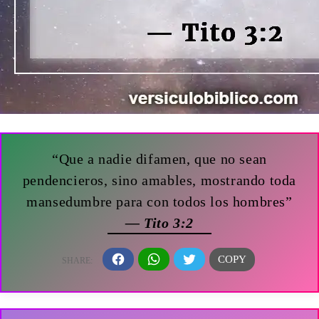
“Que a nadie difamen, que no sean
pendencieros, sino amables, mostrando toda
mansedumbre para con todos los hombres”
— Tito 3:2