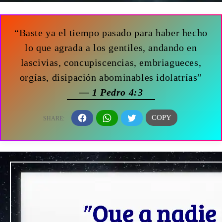
“Baste ya el tiempo pasado para haber hecho
lo que agrada a los gentiles, andando en
lascivias, concupiscencias, embriagueces,
orgías, disipación abominables idolatrías”
— 1 Pedro 4:3