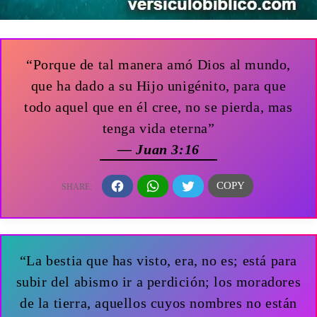
“Porque de tal manera amó Dios al mundo,
que ha dado a su Hijo unigénito, para que
todo aquel que en él cree, no se pierda, mas
tenga vida eterna”
— Juan 3:16
“La bestia que has visto, era, no es; está para
subir del abismo ir a perdición; los moradores
de la tierra, aquellos cuyos nombres no están