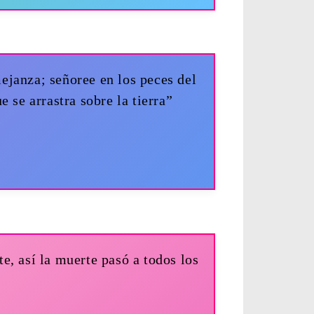
janza; señoree en los peces del
e se arrastra sobre la tierra”
e, así la muerte pasó a todos los