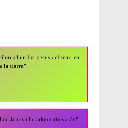
señoread en los peces del mar, en
 la tierra”
ad de Jehová he adquirido varón”