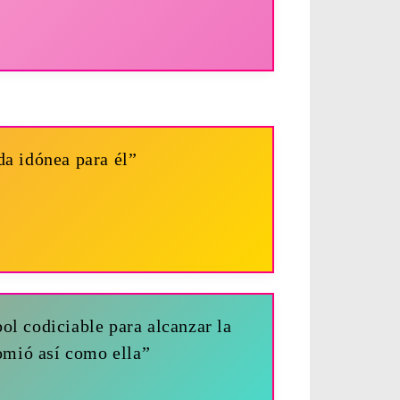
da idónea para él”
bol codiciable para alcanzar la
comió así como ella”