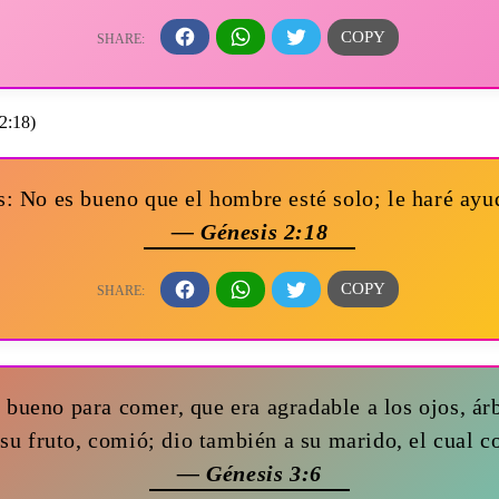
: No es bueno que el hombre esté solo; le haré ayu
— Génesis 2:18
 bueno para comer, que era agradable a los ojos, ár
su fruto, comió; dio también a su marido, el cual 
— Génesis 3:6