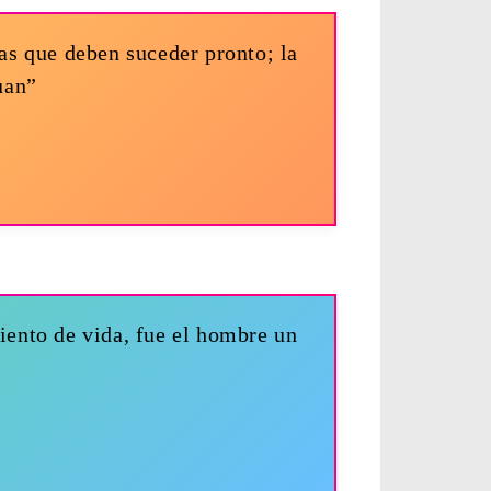
sas que deben suceder pronto; la
uan”
iento de vida, fue el hombre un