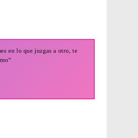
es en lo que juzgas a otro, te
ismo”