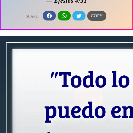
— Efesios 4:31