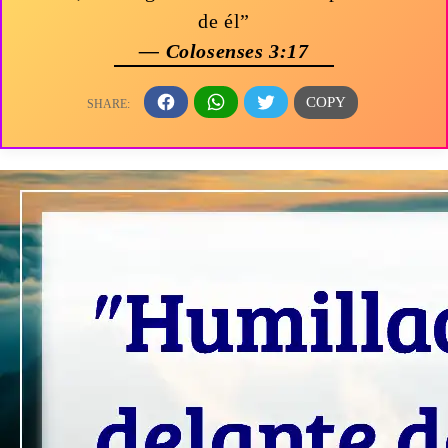
de él”
— Colosenses 3:17